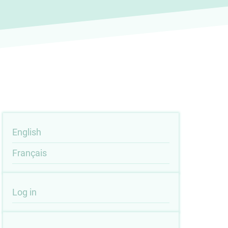
English
Français
User
Log in
account