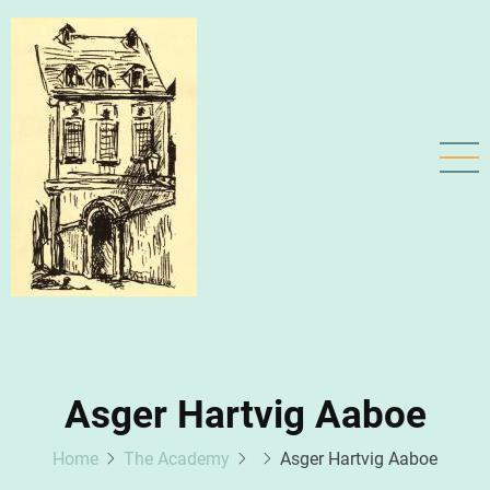
Skip
to
main
content
Asger Hartvig Aaboe
Home
The Academy
Asger Hartvig Aaboe