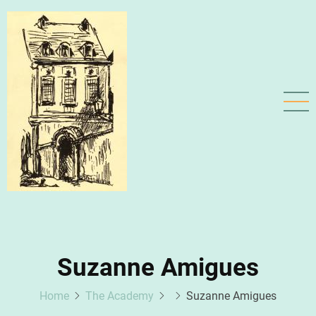
Skip
to
main
content
Suzanne Amigues
Home
The Academy
Suzanne Amigues