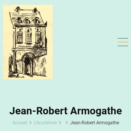
Aller
au
contenu
principal
Jean-Robert Armogathe
Accueil
L'Académie
Jean-Robert Armogathe