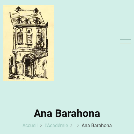
Aller
au
contenu
principal
Ana Barahona
Accueil
L'Académie
Ana Barahona