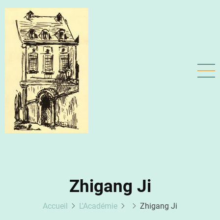
Aller
au
contenu
principal
Zhigang Ji
Accueil
L'Académie
Zhigang Ji