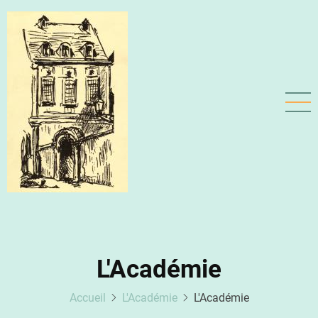
Aller
au
contenu
principal
L'Académie
Accueil
L'Académie
L'Académie