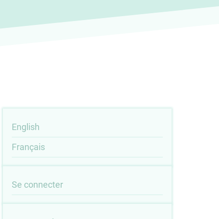
English
Français
User
Se connecter
account