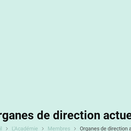
rganes de direction actue
l
L'Académie
Membres
Organes de direction 