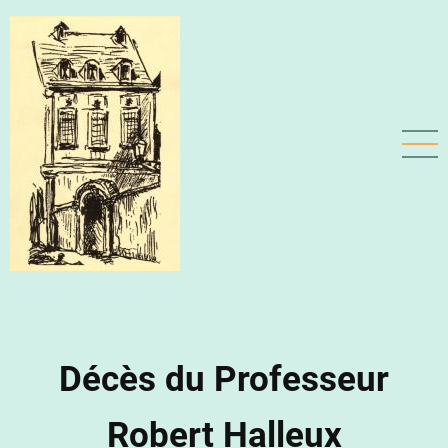
Aller
au
contenu
principal
Décès du Professeur
Robert Halleux