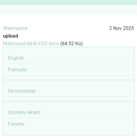
Webmestre
2 Nov 2025
upload
Mahmoud-IAHS-CV2.docx
(64.52 Ko)
English
Français
User
Se connecter
account
Outils
Contenu récent
menu
Forums