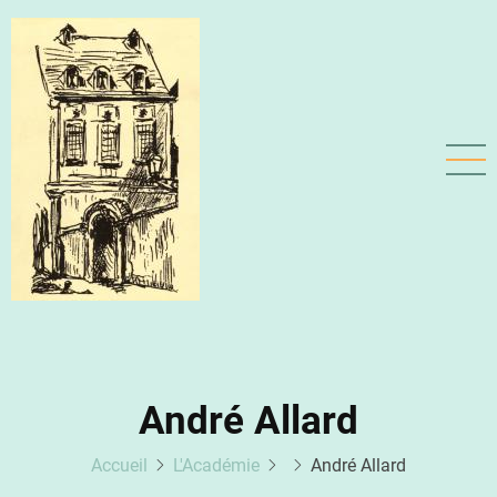
Aller
au
contenu
principal
André Allard
Accueil
L'Académie
André Allard