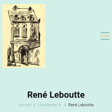
Aller
au
contenu
principal
René Leboutte
Accueil
L'Académie
René Leboutte