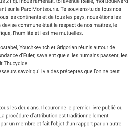
us 21 qui nous ramenait, toi avenue Reille, moi Boulevard
ient sur le Parc Montsouris. Te souviens-tu de tous nos
us les continents et de tous les pays, nous étions les
re devise commune était le respect de nos maîtres, le
ique, l’humilité et l’estime mutuelles.
Costabel, Youchkevitch et Grigorian réunis autour de
ance d’Euler, savaient que si les humains passent, les
it Thucydide.
sseurs savoir qu’il y a des préceptes que l’on ne peut
ous les deux ans. Il couronne le premier livre publié ou
La procédure d’attribution est traditionnellement
par un membre et fait l’objet d’un rapport par un autre