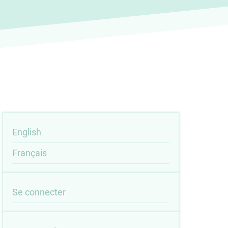
English
Français
User
Se connecter
account