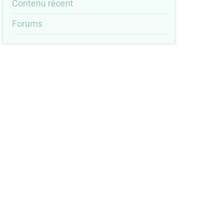
Outils
Contenu récent
menu
Forums
e