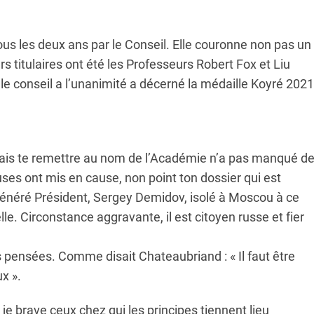
us les deux ans par le Conseil. Elle couronne non pas un
rs titulaires ont été les Professeurs Robert Fox et Liu
 conseil a l’unanimité a décerné la médaille Koyré 2021
e vais te remettre au nom de l’Académie n’a pas manqué d
es ont mis en cause, non point ton dossier qui est
vénéré Président, Sergey Demidov, isolé à Moscou à ce
e. Circonstance aggravante, il est citoyen russe et fier
s pensées. Comme disait Chateaubriand : « Il faut être
x ».
 je brave ceux chez qui les principes tiennent lieu