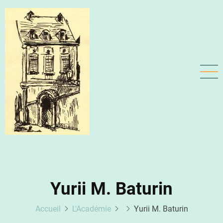
Aller
au
contenu
principal
Yurii M. Baturin
Accueil
L'Académie
Yurii M. Baturin