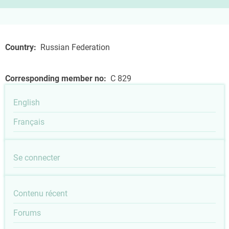
Country
Russian Federation
Corresponding member no
C 829
English
Français
User
Se connecter
account
Outils
Contenu récent
menu
Forums