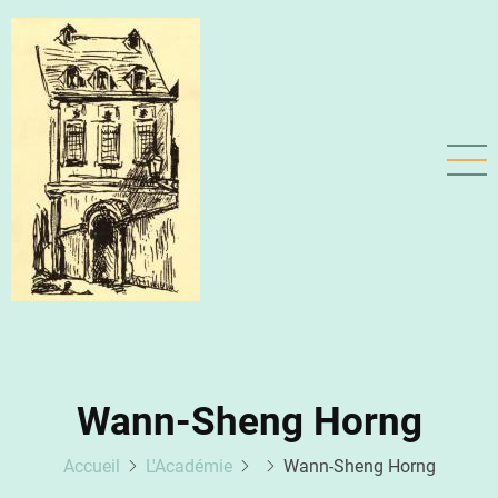
Aller
au
contenu
principal
Wann-Sheng Horng
Accueil
L'Académie
Wann-Sheng Horng