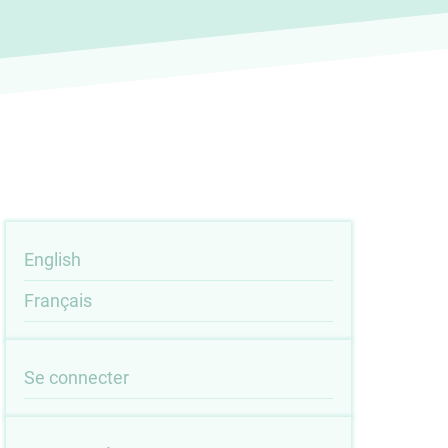
English
Français
User
Se connecter
account