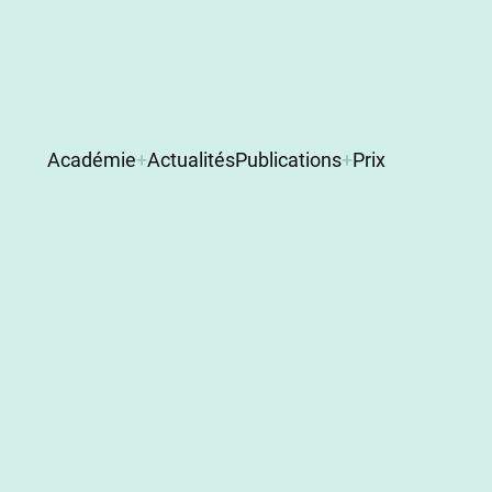
Navigation
Académie
Actualités
Publications
Prix
principale