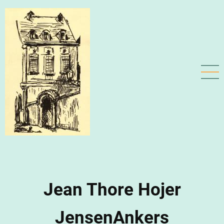
Aller
au
contenu
principal
Jean Thore Hojer
JensenAnkers