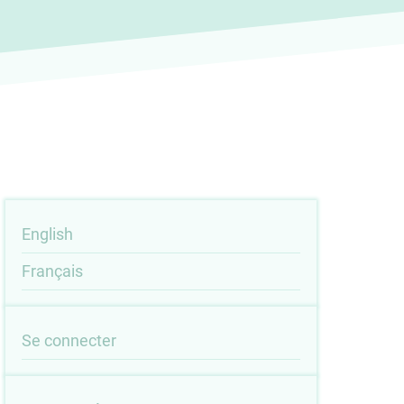
English
Français
User
Se connecter
account