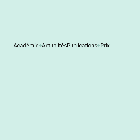
Navigation
Académie
Actualités
Publications
Prix
principale