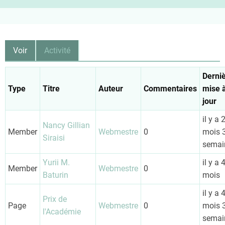
Onglets
Voir
Activité
(onglet
actif)
principaux
Derni
Type
Titre
Auteur
Commentaires
mise 
jour
il y a 
Nancy Gillian
Member
Webmestre
0
mois 
Siraisi
semai
Yurii M.
il y a 
Member
Webmestre
0
Baturin
mois
il y a 
Prix de
Page
Webmestre
0
mois 
l'Académie
semai