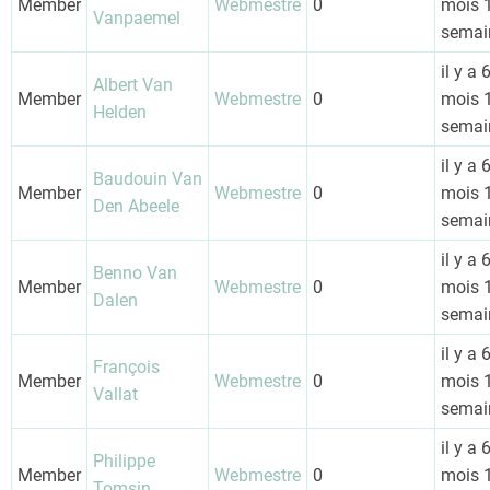
Member
Webmestre
0
mois 
Vanpaemel
semai
il y a 
Albert Van
Member
Webmestre
0
mois 
Helden
semai
il y a 
Baudouin Van
Member
Webmestre
0
mois 
Den Abeele
semai
il y a 
Benno Van
Member
Webmestre
0
mois 
Dalen
semai
il y a 
François
Member
Webmestre
0
mois 
Vallat
semai
il y a 
Philippe
Member
Webmestre
0
mois 
Tomsin