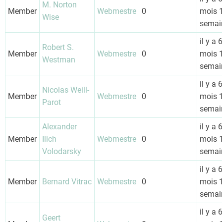
M. Norton
Member
Webmestre
0
mois 
Wise
semai
il y a 
Robert S.
Member
Webmestre
0
mois 
Westman
semai
il y a 
Nicolas Weill-
Member
Webmestre
0
mois 
Parot
semai
Alexander
il y a 
Member
Ilich
Webmestre
0
mois 
Volodarsky
semai
il y a 
Member
Bernard Vitrac
Webmestre
0
mois 
semai
il y a 
Geert