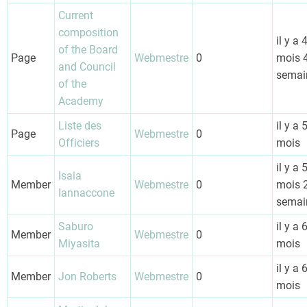
Current
composition
il y a 
of the Board
Page
Webmestre
0
mois 
and Council
semai
of the
Academy
Liste des
il y a 
Page
Webmestre
0
Officiers
mois
il y a 
Isaia
Member
Webmestre
0
mois 
Iannaccone
semai
Saburo
il y a 
Member
Webmestre
0
Miyasita
mois
il y a 
Member
Jon Roberts
Webmestre
0
mois