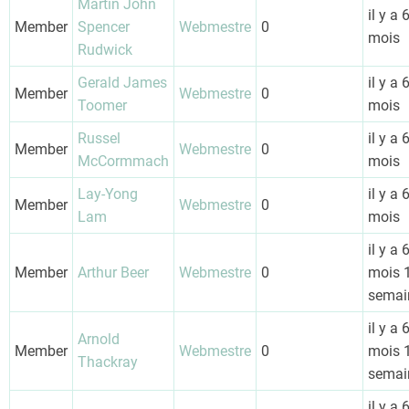
Martin John
il y a 
Member
Spencer
Webmestre
0
mois
Rudwick
Gerald James
il y a 
Member
Webmestre
0
Toomer
mois
Russel
il y a 
Member
Webmestre
0
McCormmach
mois
Lay-Yong
il y a 
Member
Webmestre
0
Lam
mois
il y a 
Member
Arthur Beer
Webmestre
0
mois 
semai
il y a 
Arnold
Member
Webmestre
0
mois 
Thackray
semai
il y a 