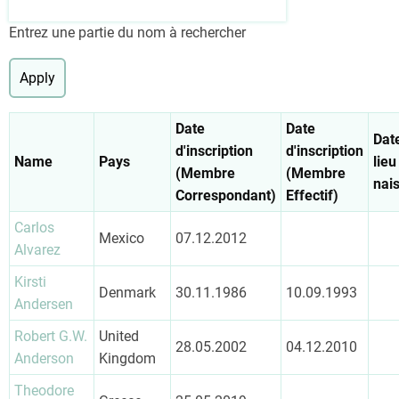
Entrez une partie du nom à rechercher
Date
Date
Dat
d'inscription
d'inscription
Name
Pays
lieu
(Membre
(Membre
nai
Correspondant)
Effectif)
Carlos
Mexico
07.12.2012
Alvarez
Kirsti
Denmark
30.11.1986
10.09.1993
Andersen
Robert G.W.
United
28.05.2002
04.12.2010
Anderson
Kingdom
Theodore